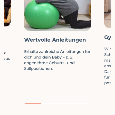
s
Gym
Wertvolle Anleitungen
r
Wir z
Erhalte zahlreiche Anleitungen für
chte
Schwa
dich und dein Baby – z. B.
s aus
mache
angenehme Geburts- und
ansc
Stillpositionen.
Daru
für d
post
1
2
3
4