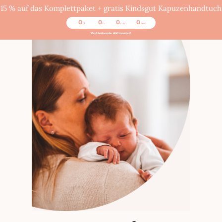
15 % auf das Komplettpaket + gratis Kindsgut Kapuzenhandtuch
0
0
0
0
d
h
min
sec
Verbleibende Aktionszeit