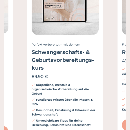
Perfekt vorbereitet – mit deinem
Fit n
Schwanger­schafts- &
Rü
Geburts­vorbereitungs­
49.
kurs
Na
attra
89.90 €
t
Be
Inkon
Körperliche, mentale &
organisatorische Vorbereitung auf die
St
Geburt
In
Fundiertes Wissen über alle Phasen &
SSW
Mö
Kran
Gesundheit, Ernährung & Fitness in der
Schwangerschaft
Unverzichtbare Tipps für deine
Beziehung, Sexualität und Elternschaft