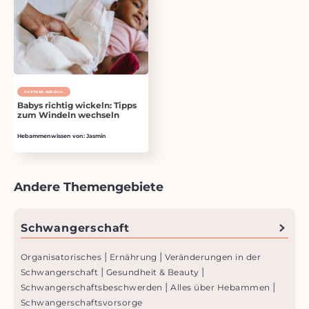
PARTNER-BEREICH
Babys richtig wickeln: Tipps
zum Windeln wechseln
Hebammenwissen von: Jasmin
Andere Themengebiete
Schwanger­schaft
|
|
Organisatorisches
Ernährung
Veränderungen in der
|
|
Schwangerschaft
Gesundheit & Beauty
|
|
Schwangerschaftsbeschwer­den
Alles über Hebammen
Schwangerschaftsvorsorge