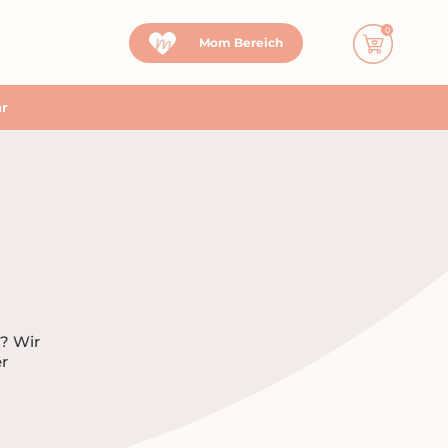
Mom Bereich
hr
t? Wir
r