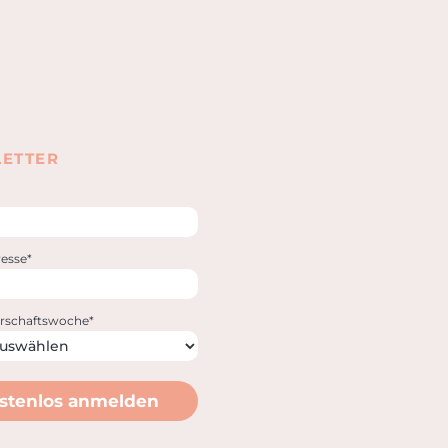
ETTER
esse*
rschaftswoche*
stenlos anmelden