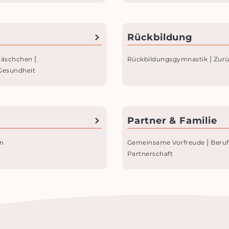
Rückbildung
|
|
läschchen
Rückbildungs­gymnastik
Zurü
Gesundheit
Partner & Familie
|
n
Gemeinsame Vorfreude
Beruf
Partnerschaft