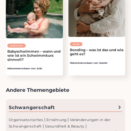
STILLEN
AUSSTATTUNG
Bonding – was ist das und wie
Babyschwimmen – wann und
geht es?
wie ist ein Schwimmkurs
sinnvoll?
Hebammenwissen von: Jasmin
Hebammenwissen von: Julia
Andere Themengebiete
Schwanger­schaft
|
|
Organisatorisches
Ernährung
Veränderungen in der
|
|
Schwangerschaft
Gesundheit & Beauty