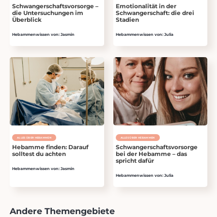
Schwangerschaftsvorsorge –
Emotionalität in der
die Untersuchungen im
Schwangerschaft: die drei
Überblick
Stadien
Hebammenwissen von: Jasmin
Hebammenwissen von: Julia
ALLES ÜBER HEBAMMEN
ALLES ÜBER HEBAMMEN
Hebamme finden: Darauf
Schwangerschaftsvorsorge
solltest du achten
bei der Hebamme – das
spricht dafür
Hebammenwissen von: Jasmin
Hebammenwissen von: Julia
Andere Themengebiete