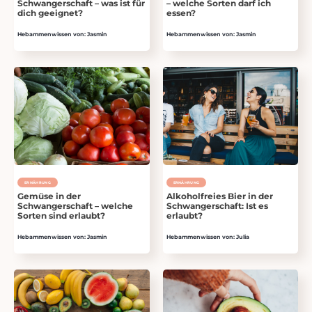
Schwangerschaft – was ist für
– welche Sorten darf ich
dich geeignet?
essen?
Hebammenwissen von: Jasmin
Hebammenwissen von: Jasmin
ERNÄHRUNG
ERNÄHRUNG
Gemüse in der
Alkoholfreies Bier in der
Schwangerschaft – welche
Schwangerschaft: Ist es
Sorten sind erlaubt?
erlaubt?
Hebammenwissen von: Jasmin
Hebammenwissen von: Julia