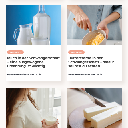
ERNÄHRUNG
ERNÄHRUNG
Milch in der Schwangerschaft
Buttercreme in der
– eine ausgewogene
Schwangerschaft – darauf
Ernährung ist wichtig
solltest du achten
Hebammenwissen von: Julia
Hebammenwissen von: Julia