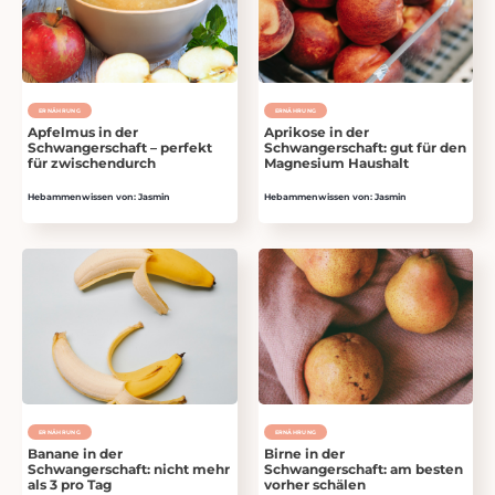
ERNÄHRUNG
ERNÄHRUNG
Apfelmus in der
Aprikose in der
Schwangerschaft – perfekt
Schwangerschaft: gut für den
für zwischendurch
Magnesium Haushalt
Hebammenwissen von: Jasmin
Hebammenwissen von: Jasmin
ERNÄHRUNG
ERNÄHRUNG
Banane in der
Birne in der
Schwangerschaft: nicht mehr
Schwangerschaft: am besten
als 3 pro Tag
vorher schälen