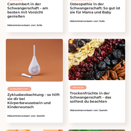
Camembert in der
Osteopathie in der
Schwangerschaft – am
Schwangerschaft: So gut ist
besten mit Vorsicht
sie für Mama und Baby
genießen
Hebammenwissen von: Julia
Hebammenwissen von: Julia
ERNÄHRUNG
SCHWANGER­SCHAFT
Trockenfrüchte in der
Zyklusbeobachtung – so hilft
Schwangerschaft – das
sie dir bei
solltest du beachten
Körperbewusstsein und
Kinderwunsch
Hebammenwissen von: Jasmin
Hebammenwissen von: Jasmin