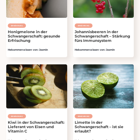
ERNÄHRUNG
ERNÄHRUNG
Honigmelone in der
Johannisbeeren in der
Schwangerschaft: gesunde
Schwangerschaft – Stärkung
Erfrischung
fürs Immunsystem
Hebammenwissen von: Jasmin
Hebammenwissen von: Jasmin
ERNÄHRUNG
ERNÄHRUNG
Kiwi in der Schwangerschaft:
Limette in der
Lieferant von Eisen und
Schwangerschaft – ist sie
Vitamin C
erlaubt?