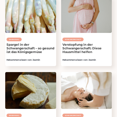
ERNÄHRUNG
SCHWANGER­SCHAFT
Spargel in der
Verstopfung in der
Schwangerschaft – so gesund
Schwangerschaft: Diese
ist das Königsgemüse
Hausmittel helfen
Hebammenwissen von: Jasmin
Hebammenwissen von: Jasmin
ERNÄHRUNG
SCHWANGER­SCHAFT