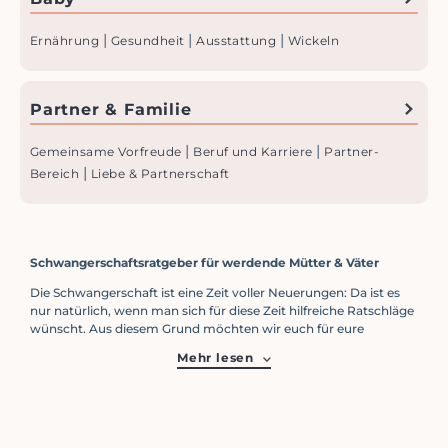
|
|
|
Ernährung
Gesundheit
Ausstattung
Wickeln
Partner & Familie
|
|
Gemeinsame Vorfreude
Beruf und Karriere
Partner-
|
Bereich
Liebe & Partnerschaft
Schwanger­schafts­ratgeber für werdende Mütter & Väter
Die Schwangerschaft ist eine Zeit voller Neuerungen: Da ist es
nur natürlich, wenn man sich für diese Zeit hilfreiche Ratschläge
wünscht. Aus diesem Grund möchten wir euch für eure
Schwangerschaft den Ratgeber von Momallie zur Seite stellen.
Mehr lesen
Hier erhaltet ihr wertvolle Tipps rund um eure Schwangerschaft.
Themen wie Sport, Ernährung und Reisen möchten wir euch
hier näher bringen. Dabei fühlen sich viele Frauen vor allem von
den Schwangerschaftsbeschwerden belastet. Bereits im ersten
Trimester kann es zu Sodbrennen und anderen Problemen