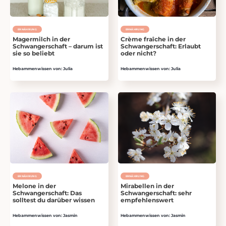
ERNÄHRUNG
ERNÄHRUNG
Magermilch in der
Crème fraîche in der
Schwangerschaft – darum ist
Schwangerschaft: Erlaubt
sie so beliebt
oder nicht?
Hebammenwissen von: Julia
Hebammenwissen von: Julia
ERNÄHRUNG
ERNÄHRUNG
Melone in der
Mirabellen in der
Schwangerschaft: Das
Schwangerschaft: sehr
solltest du darüber wissen
empfehlenswert
Hebammenwissen von: Jasmin
Hebammenwissen von: Jasmin