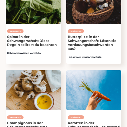
ERNÄHRUNG
ERNÄHRUNG
Spinat in der
Butterpilze in der
Schwangerschaft: Diese
Schwangerschaft: Lösen sie
Regeln solltest du beachten
Verdauungsbeschwerden
aus?
Hebammenwissen von: Julia
Hebammenwissen von: Julia
ERNÄHRUNG
ERNÄHRUNG
Champignons in der
Karotten in der
Schwangerschaft: gute
Schwangerschaft – so gesund