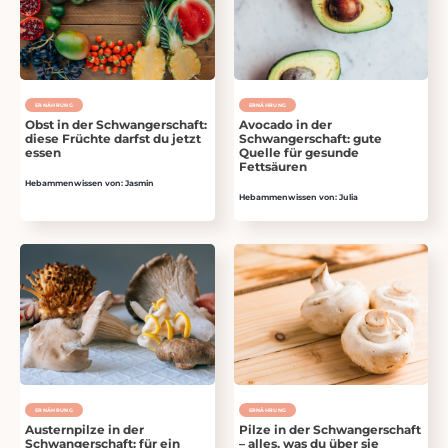
ERNÄHRUNG
ERNÄHRUNG
Obst in der Schwangerschaft:
Avocado in der
diese Früchte darfst du jetzt
Schwangerschaft: gute
essen
Quelle für gesunde
Fettsäuren
Hebammenwissen von: Jasmin
Hebammenwissen von: Julia
ERNÄHRUNG
ERNÄHRUNG
Austernpilze in der
Pilze in der Schwangerschaft
Schwangerschaft: für ein
– alles, was du über sie